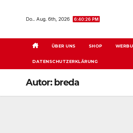
Zum
Inhalt
Do.. Aug. 6th, 2026
6:40:27 PM
springen
ÜBER UNS
SHOP
WERBU
DATENSCHUTZERKLÄRUNG
Autor:
breda