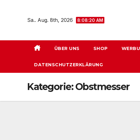
Zum
Inhalt
Sa.. Aug. 8th, 2026
8:08:20 AM
springen
ÜBER UNS
SHOP
WERBU
DATENSCHUTZERKLÄRUNG
Kategorie:
Obstmesser