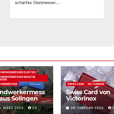
scharfes Obstmesser.…
DWERKERMESSER ELEKTRO
WERKERMESSER MADE IN
NGEN
CHENMESSER
SWISS CARD
VICTORINOX
ndwerkermess
Swiss Card von
 aus Solingen
Victorinox
0. MÄRZ 2023
CS
28. FEBRUAR 2023