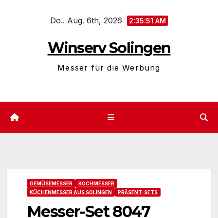
Zum
Do.. Aug. 6th, 2026
Inhalt
2:35:52 AM
springen
Winserv Solingen
Messer für die Werbung
GEMÜSEMESSER
KOCHMESSER
KÜCHENMESSER AUS SOLINGEN
PRÄSENT-SETS
Messer-Set 8047