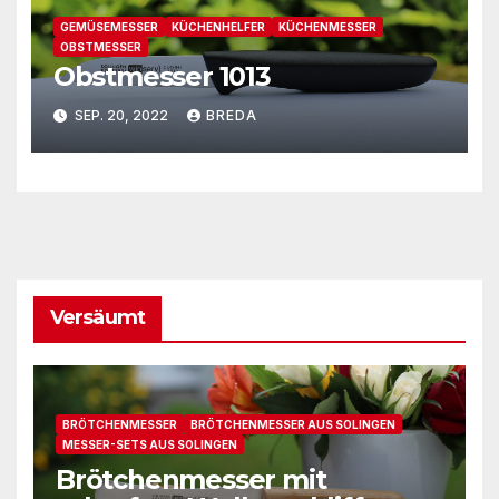
GEMÜSEMESSER
KÜCHENHELFER
KÜCHENMESSER
OBSTMESSER
Obstmesser 1013
SEP. 20, 2022
BREDA
Versäumt
BRÖTCHENMESSER
BRÖTCHENMESSER AUS SOLINGEN
MESSER-SETS AUS SOLINGEN
Brötchenmesser mit