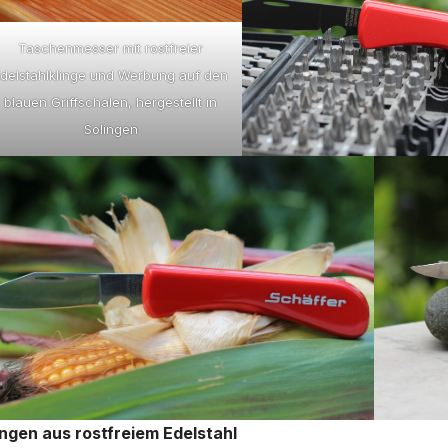
Taschenmesser mit rostfreier
delstahlklinge und Werbung auf den
blauen Griffschalen, hergestellt in
Solingen
ingen aus rostfreiem Edelstahl