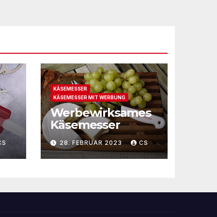
KÄSEMESSER
KÄSEMESSER MIT WERBUNG
Werbewirksames
Käsemesser
CS
28. FEBRUAR 2023
CS