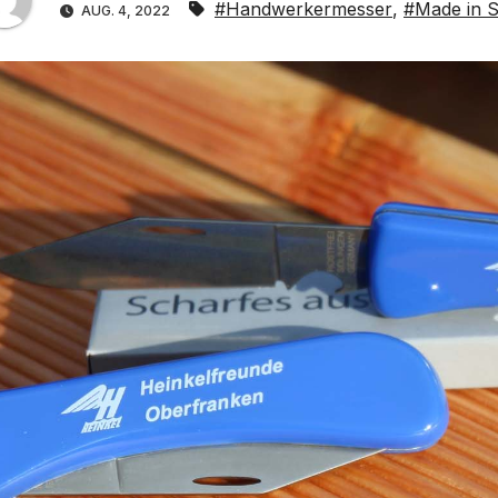
#Handwerkermesser
,
#Made in S
AUG. 4, 2022