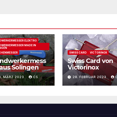
DWERKERMESSER ELEKTRO
WERKERMESSER MADE IN
NGEN
CHENMESSER
SWISS CARD
VICTORINOX
ndwerkermess
Swiss Card von
 aus Solingen
Victorinox
0. MÄRZ 2023
CS
28. FEBRUAR 2023