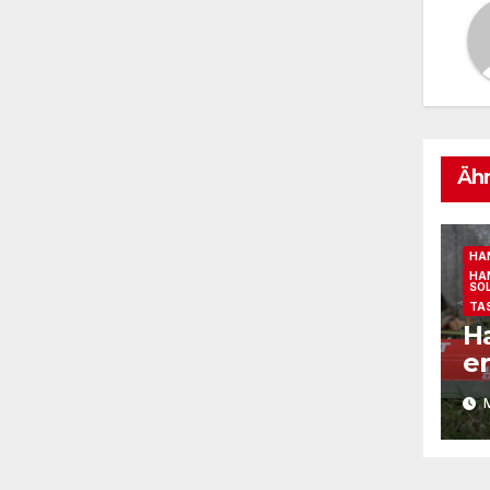
Ähn
HA
HA
SO
TA
H
er
M