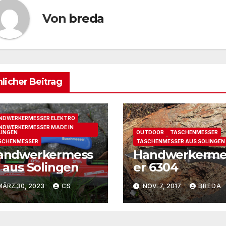
Von
breda
licher Beitrag
NDWERKERMESSER ELEKTRO
NDWERKERMESSER MADE IN
LINGEN
OUTDOOR
TASCHENMESSER
SCHENMESSER
TASCHENMESSER AUS SOLINGEN
andwerkermess
Handwerkerme
 aus Solingen
er 6304
ÄRZ 30, 2023
CS
NOV. 7, 2017
BREDA