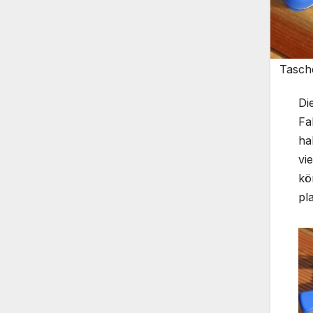
Tasche
Di
Fa
ha
vi
kö
pl