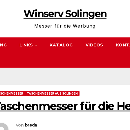
Winserv Solingen
Messer für die Werbung
NG
LINKS
KATALOG
VIDEOS
KONT
SCHENMESSER
TASCHENMESSER AUS SOLINGEN
aschenmesser für die H
Von
breda