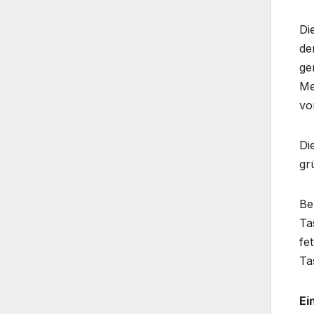
Di
de
ge
Me
vo
Di
gr
Be
Ta
fe
Ta
Ei