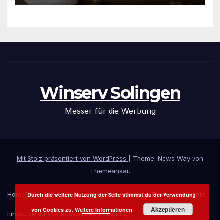
Winserv Solingen
Messer für die Werbung
Mit Stolz präsentiert von WordPress
|
Theme: News Way von
Themeansar
.
Home
Datenschutzerklärung
Impressum
Katalog Download
Kontakt
Durch die weitere Nutzung der Seite stimmst du der Verwendung
Akzeptieren
von Cookies zu.
Weitere Informationen
Links
Über uns
Videos
Werbeanbringung