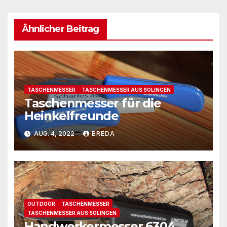
Ähnlicher Beitrag
TASCHENMESSER
TASCHENMESSER AUS SOLINGEN
Taschenmesser für die
Heinkelfreunde
AUG. 4, 2022
BREDA
OUTDOOR
TASCHENMESSER
TASCHENMESSER AUS SOLINGEN
Handwerkermesser 6304