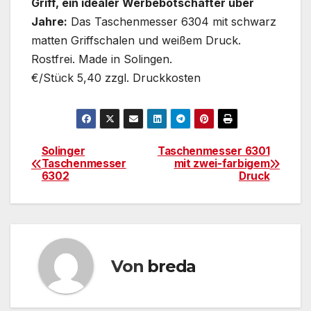
Griff, ein idealer Werbebotschafter über
Jahre:
Das Taschenmesser 6304 mit schwarz
matten Griffschalen und weißem Druck.
Rostfrei. Made in Solingen.
€/Stück 5,40 zzgl. Druckkosten
Solinger
Taschenmesser 6301
Beitragsnavigation
Taschenmesser
mit zwei-farbigem
6302
Druck
Von
breda