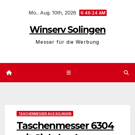
Zum
Mo.. Aug. 10th, 2026
Inhalt
6:46:24 AM
springen
Winserv Solingen
Messer für die Werbung
TASCHENMESSER AUS SOLINGEN
Taschenmesser 6304