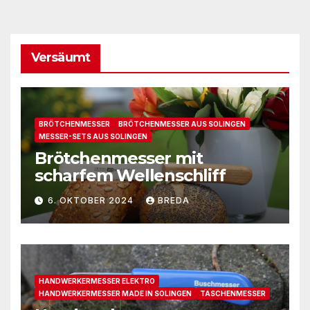
Versäumt
BRÖTCHENMESSER
BRÖTCHENMESSER AUS SOLINGEN
MESSER-SETS AUS SOLINGEN
Brötchenmesser mit
scharfem Wellenschliff
6. OKTOBER 2024
BREDA
HANDWERKERMESSER ELEKTRO
HANDWERKERMESSER MADE IN SOLINGEN
TASCHENMESSER