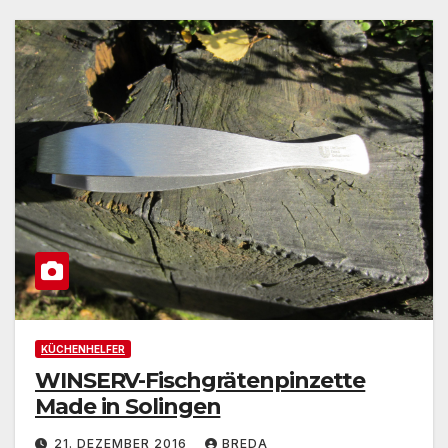
KÜCHENHELFER
WINSERV-Fischgrätenpinzette
Made in Solingen
21. DEZEMBER 2016
BREDA