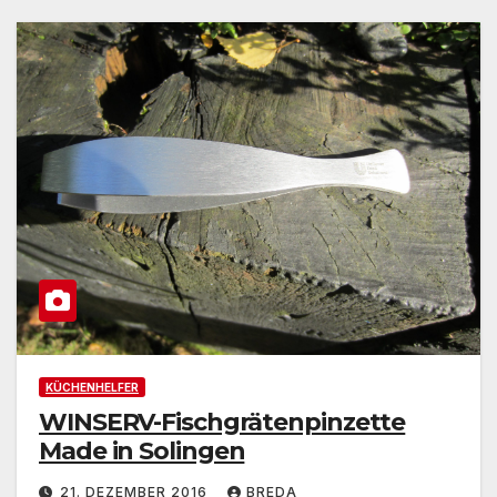
KÜCHENHELFER
WINSERV-Fischgrätenpinzette
Made in Solingen
21. DEZEMBER 2016
BREDA