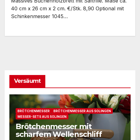
Massives Buchenholzbrett mit Saftrille. Maße ca.
40 cm x 26 cm x 2 cm. €/Stk. 8,90 Optional mit
Schinkenmesser 1045…
Versäumt
BRÖTCHENMESSER
BRÖTCHENMESSER AUS SOLINGEN
MESSER-SETS AUS SOLINGEN
Brötchenmesser mit
scharfem Wellenschliff