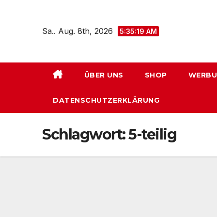
Zum
Inhalt
Sa.. Aug. 8th, 2026
5:35:19 AM
springen
ÜBER UNS
SHOP
WERBU
DATENSCHUTZERKLÄRUNG
Schlagwort:
5-teilig