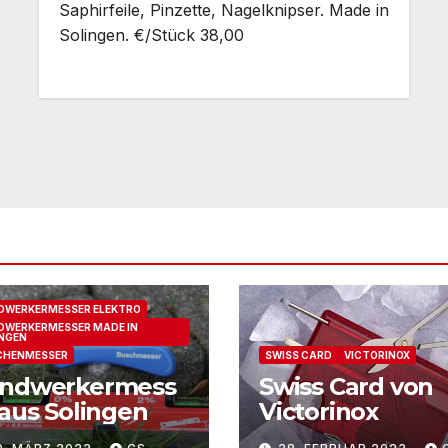
Saphirfeile, Pinzette, Nagelknipser. Made in
Solingen. €/Stück 38,00
DWERKERMESSER ELEKTRO
WERKERMESSER MADE IN
NGEN
CHENMESSER
SWISS CARD
VICTORINOX
ndwerkermess
Swiss Card von
 aus Solingen
Victorinox