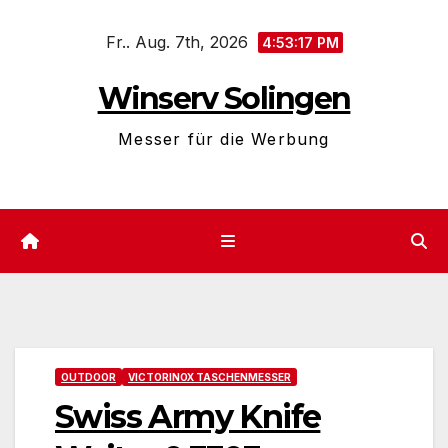
Zum
Fr.. Aug. 7th, 2026
Inhalt
4:53:17 PM
springen
Winserv Solingen
Messer für die Werbung
OUTDOOR
VICTORINOX TASCHENMESSER
Swiss Army Knife