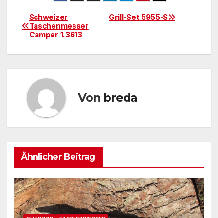
Schweizer
Grill-Set 5955-S
Beitragsnavigation
Taschenmesser
Camper 1.3613
Von
breda
Ähnlicher Beitrag